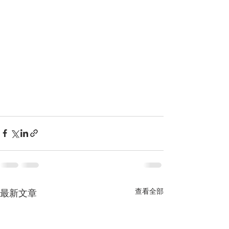
AI分析肢體動作 減低遇溺改善運動姿勢
查看全部
最新文章