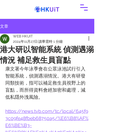
文章
WEB HKUIT
2024年11月27日
讀畢需時 1 分鐘
港大研以智能系統 偵測遇溺
情況 補足救生員盲點
康文署今年泳季會在公眾泳池試行引入
智能系統，偵測遇溺情況。港大有研發
同類技術，指可以補足救生員視野上的
盲點，而所得資料會經加密和處理，減
低私隱外洩風險。
https://news.tvb.com/tc/local/645f9
3c09fe48fbeb68750a5/%E6%B8%AF%
E6%BE%B3-