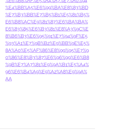
%E6%B8%AF%E5%A4%A7%E7%A0%94
%E4%BB%A5%E6%99%BA%E8%83%BD
%E7%B3%BB%E7%B5%B1%E5%81%B5%
E6%B8%AC%E9%81%87%E6%BA%BA%
E6%83%85%E6%B3%81%E8%A3%9C%E
8%B6%B3%E6%95%91%E7%94%9F%E5
%93%A1%E7%9B%B2%E9%BB%9E%E5%
8A%A0%E5%AF%86%E8%99%95%E7%9
0%86%E8%B3%87%E6%96%99%E6%B8
%9B%E7%A7%81%E9%9A%B1%E5%A4%
96%E6%B4%A9%E9%A2%A8%E9%9A%
AA